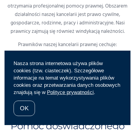
otrzymania profesjonalnej pomocy prawnej. Obszarem
działalności naszej kancelarii jest prawo cywilne,
gospodarcze, rodzinne, pracy i administracyjne. Nasi
prawnicy zajmują się również windykacją należności.
Prawników naszej kancelarii prawnej cechuje:
profesjonalizm
Nasza strona internetowa używa plików
cookies (tzw. ciasteczek). Szczegółowe
wysoka jakość usług prawnych
informacje na temat wykorzystywania plików
indywidualne podejście do każdego Klienta
cookies oraz przetwarzania danych osobowych
sprawność działania
znajdują się w
Polityce prywatności
.
terminowość
kompleksowe podejście do każdej sprawy
OK
Pomoc doświadczonego